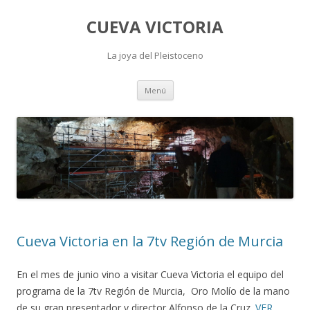
CUEVA VICTORIA
La joya del Pleistoceno
Saltar
Menú
al
contenido
Cueva Victoria en la 7tv Región de Murcia
En el mes de junio vino a visitar Cueva Victoria el equipo del
programa de la 7tv Región de Murcia, Oro Molío de la mano
de su gran presentador y director Alfonso de la Cruz.
VER