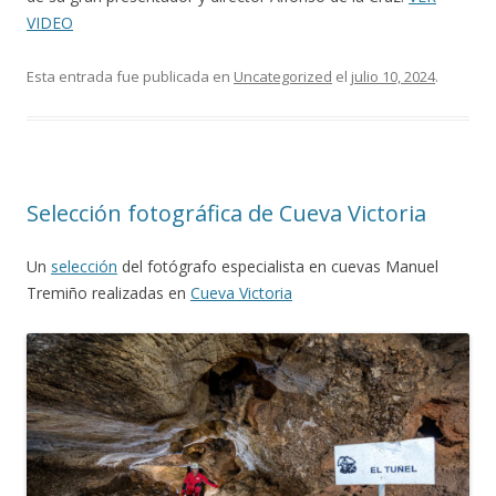
VIDEO
Esta entrada fue publicada en
Uncategorized
el
julio 10, 2024
.
Selección fotográfica de Cueva Victoria
Un
selección
del fotógrafo especialista en cuevas Manuel
Tremiño realizadas en
Cueva Victoria